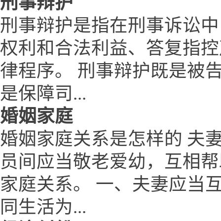
刑事辩护
刑事辩护是指在刑事诉讼中
权利和合法利益、答复指控
律程序。 刑事辩护既是被
是保障司...
婚姻家庭
婚姻家庭关系是怎样的 夫
员间应当敬老爱幼，互相帮
家庭关系。 一、夫妻应当
同生活为...